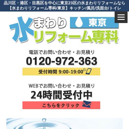
品川区・港区・目黒区を中心に東京23区の水まわりリフォームなら
【水まわりリフォーム専科/東京】キッチン/風呂/洗面台/トイレ