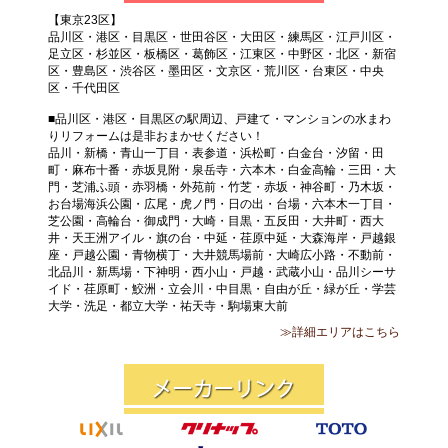
【東京23区】
品川区・港区・目黒区・世田谷区・大田区・練馬区・江戸川区・
足立区・杉並区・板橋区・葛飾区・江東区・中野区・北区・新宿
区・豊島区・渋谷区・墨田区・文京区・荒川区・台東区・中央
区・千代田区
■品川区・港区・目黒区の駅周辺、戸建て・マンションの水まわ
りリフォームは是非おまかせください！
品川・新橋・青山一丁目・表参道・浜松町・白金台・汐留・田
町・麻布十番・赤坂見附・泉岳寺・六本木・白金高輪・三田・大
門・芝浦ふ頭・赤羽橋・外苑前・竹芝・赤坂・神谷町・乃木坂・
お台場海浜公園・広尾・虎ノ門・日の出・台場・六本木一丁目・
芝公園・高輪台・御成門・大崎・目黒・五反田・大井町・西大
井・天王洲アイル・旗の台・中延・荏原中延・大森海岸・戸越銀
座・戸越公園・青物横丁・大井競馬場前・大崎広小路・不動前・
北品川・新馬場・下神明・西小山・戸越・武蔵小山・品川シーサ
イド・荏原町・鮫洲・立会川・中目黒・自由が丘・緑が丘・学芸
大学・洗足・都立大学・祐天寺・駒場東大前
≫詳細エリアはこちら