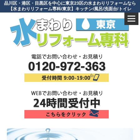
品川区・港区・目黒区を中心に東京23区の水まわりリフォームなら
【水まわりリフォーム専科/東京】キッチン/風呂/洗面台/トイレ