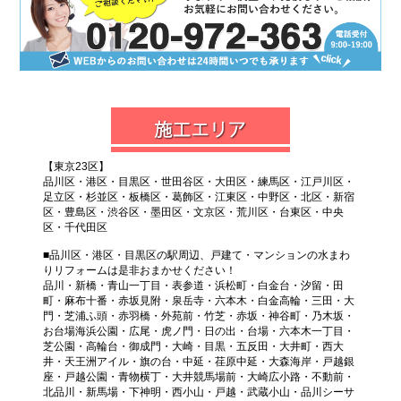
【東京23区】
品川区・港区・目黒区・世田谷区・大田区・練馬区・江戸川区・
足立区・杉並区・板橋区・葛飾区・江東区・中野区・北区・新宿
区・豊島区・渋谷区・墨田区・文京区・荒川区・台東区・中央
区・千代田区
■品川区・港区・目黒区の駅周辺、戸建て・マンションの水まわ
りリフォームは是非おまかせください！
品川・新橋・青山一丁目・表参道・浜松町・白金台・汐留・田
町・麻布十番・赤坂見附・泉岳寺・六本木・白金高輪・三田・大
門・芝浦ふ頭・赤羽橋・外苑前・竹芝・赤坂・神谷町・乃木坂・
お台場海浜公園・広尾・虎ノ門・日の出・台場・六本木一丁目・
芝公園・高輪台・御成門・大崎・目黒・五反田・大井町・西大
井・天王洲アイル・旗の台・中延・荏原中延・大森海岸・戸越銀
座・戸越公園・青物横丁・大井競馬場前・大崎広小路・不動前・
北品川・新馬場・下神明・西小山・戸越・武蔵小山・品川シーサ