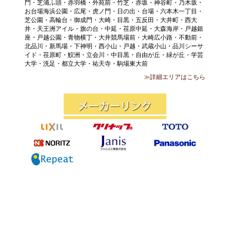
門・芝浦ふ頭・赤羽橋・外苑前・竹芝・赤坂・神谷町・乃木坂・
お台場海浜公園・広尾・虎ノ門・日の出・台場・六本木一丁目・
芝公園・高輪台・御成門・大崎・目黒・五反田・大井町・西大
井・天王洲アイル・旗の台・中延・荏原中延・大森海岸・戸越銀
座・戸越公園・青物横丁・大井競馬場前・大崎広小路・不動前・
北品川・新馬場・下神明・西小山・戸越・武蔵小山・品川シーサ
イド・荏原町・鮫洲・立会川・中目黒・自由が丘・緑が丘・学芸
大学・洗足・都立大学・祐天寺・駒場東大前
≫詳細エリアはこちら