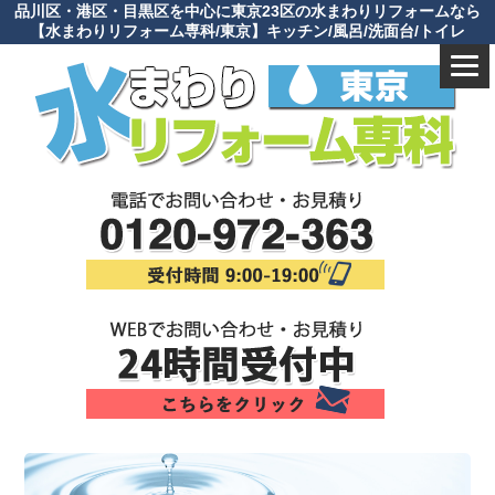
品川区・港区・目黒区を中心に東京23区の水まわりリフォームなら
【水まわりリフォーム専科/東京】キッチン/風呂/洗面台/トイレ