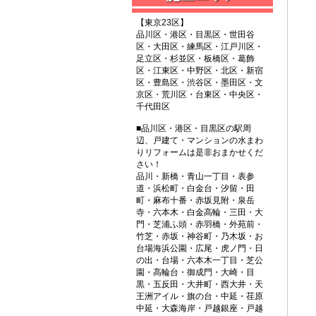
【東京23区】
品川区・港区・目黒区・世田谷
区・大田区・練馬区・江戸川区・
足立区・杉並区・板橋区・葛飾
区・江東区・中野区・北区・新宿
区・豊島区・渋谷区・墨田区・文
京区・荒川区・台東区・中央区・
千代田区
■品川区・港区・目黒区の駅周
辺、戸建て・マンションの水まわ
りリフォームは是非おまかせくだ
さい！
品川・新橋・青山一丁目・表参
道・浜松町・白金台・汐留・田
町・麻布十番・赤坂見附・泉岳
寺・六本木・白金高輪・三田・大
門・芝浦ふ頭・赤羽橋・外苑前・
竹芝・赤坂・神谷町・乃木坂・お
台場海浜公園・広尾・虎ノ門・日
の出・台場・六本木一丁目・芝公
園・高輪台・御成門・大崎・目
黒・五反田・大井町・西大井・天
王洲アイル・旗の台・中延・荏原
中延・大森海岸・戸越銀座・戸越