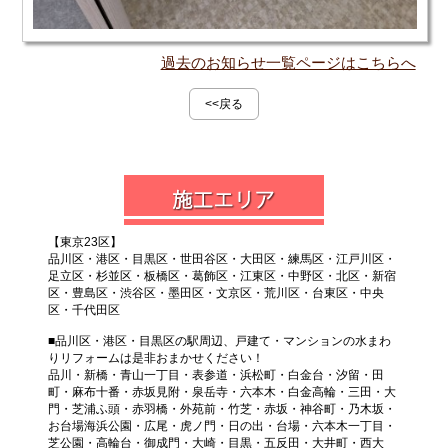
過去のお知らせ一覧ページはこちらへ
<<戻る
【東京23区】
品川区・港区・目黒区・世田谷区・大田区・練馬区・江戸川区・
足立区・杉並区・板橋区・葛飾区・江東区・中野区・北区・新宿
区・豊島区・渋谷区・墨田区・文京区・荒川区・台東区・中央
区・千代田区
■品川区・港区・目黒区の駅周辺、戸建て・マンションの水まわ
りリフォームは是非おまかせください！
品川・新橋・青山一丁目・表参道・浜松町・白金台・汐留・田
町・麻布十番・赤坂見附・泉岳寺・六本木・白金高輪・三田・大
門・芝浦ふ頭・赤羽橋・外苑前・竹芝・赤坂・神谷町・乃木坂・
お台場海浜公園・広尾・虎ノ門・日の出・台場・六本木一丁目・
芝公園・高輪台・御成門・大崎・目黒・五反田・大井町・西大