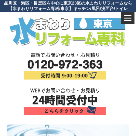
品川区・港区・目黒区を中心に東京23区の水まわりリフォームなら
【水まわりリフォーム専科/東京】キッチン/風呂/洗面台/トイレ