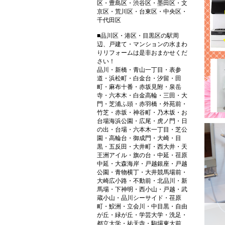
区・豊島区・渋谷区・墨田区・文
京区・荒川区・台東区・中央区・
千代田区
■品川区・港区・目黒区の駅周
辺、戸建て・マンションの水まわ
りリフォームは是非おまかせくだ
さい！
品川・新橋・青山一丁目・表参
道・浜松町・白金台・汐留・田
町・麻布十番・赤坂見附・泉岳
寺・六本木・白金高輪・三田・大
門・芝浦ふ頭・赤羽橋・外苑前・
竹芝・赤坂・神谷町・乃木坂・お
台場海浜公園・広尾・虎ノ門・日
の出・台場・六本木一丁目・芝公
園・高輪台・御成門・大崎・目
黒・五反田・大井町・西大井・天
王洲アイル・旗の台・中延・荏原
中延・大森海岸・戸越銀座・戸越
公園・青物横丁・大井競馬場前・
大崎広小路・不動前・北品川・新
馬場・下神明・西小山・戸越・武
蔵小山・品川シーサイド・荏原
町・鮫洲・立会川・中目黒・自由
が丘・緑が丘・学芸大学・洗足・
都立大学・祐天寺・駒場東大前