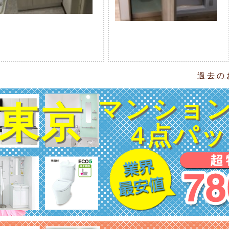
過去の
マンショ
東京
4点パ